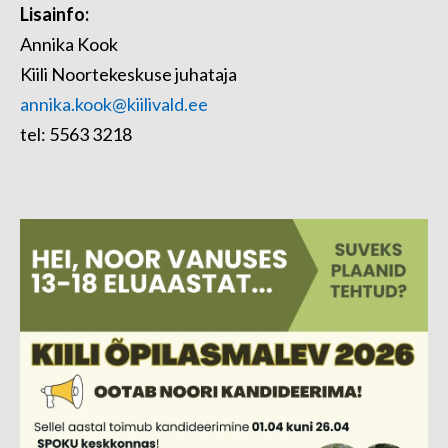
Lisainfo:
Annika Kook
Kiili Noortekeskuse juhataja
annika.kook@kiilivald.ee
tel: 5563 3218