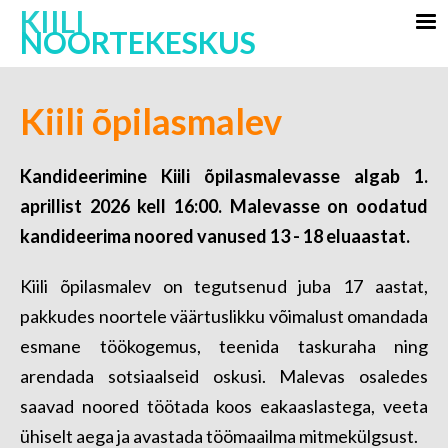
KIILI
NOORTEKESKUS
Kiili õpilasmalev
Kandideerimine
Kiili õpilasmalevasse
algab 1.
aprillist 2026 kell 16:00. Malevasse on oodatud
kandideerima noored vanused 13 - 18 eluaastat.
Kiili õpilasmalev on tegutsenud juba 17 aastat,
pakkudes noortele väärtuslikku võimalust omandada
esmane töökogemus, teenida taskuraha ning
arendada sotsiaalseid oskusi. Malevas osaledes
saavad noored töötada koos eakaaslastega, veeta
ühiselt aega ja avastada töömaailma mitmekülgsust.