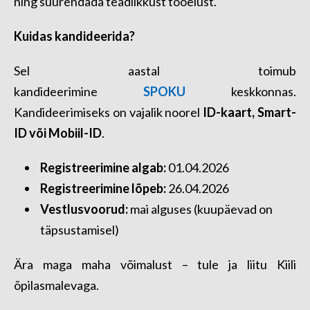
ning suurendada teadlikkust tööelust.
Kuidas kandideerida?
Sel aastal toimub
kandideerimine
SPOKU
keskkonnas.
Kandideerimiseks on vajalik noorel
ID-kaart, Smart-
ID või Mobiil-ID
.
Registreerimine algab:
01.04.2026
Registreerimine lõpeb:
26.04.2026
Vestlusvoorud:
mai alguses (kuupäevad on
täpsustamisel)
Ära maga maha võimalust – tule ja liitu Kiili
õpilasmalevaga.