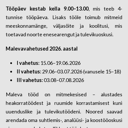
Tööpäev kestab kella 9.00–13.00
, mis teeb 4-
tunnise tööpäeva. Lisaks tööle toimub mitmeid
meeskonnamänge, väljasõite ja koolitusi, mis
toetavad noorte enesearengut ja tulevikuoskusi.
Malevavahetused 2026. aastal
I vahetus:
15.06–19.06.2026
II vahetus:
29.06–03.07.2026 (vanusele 15–18)
III vahetus:
03.08–07.08.2026
Maleva tööd on mitmekesised – alustades
heakorratöödest ja ruumide korrastamisest kuni
uuenduslike ja tulevikutöödeni. Noored saavad
arendada oma suhtlemis-, analüüsi- ja koostööoskusi