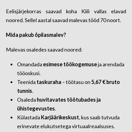
Eelisjärjekorras saavad koha Kiili vallas elavad
noored. Sellel aastal saavad malevas tööd 70 noort.
Mida pakub õpilasmalev?
Malevas osaledes saavad noored:
Omandada
esimese töökogemuse
ja arendada
tööoskusi.
Teenida
taskuraha
– töötasu on
5,67 € bruto
tunnis
.
Osaleda
huvitavates töötubades ja
ühistegevustes
.
Külastada
Karjäärikeskust
, kus saab tutvuda
erinevate elukutsetega virtuaalreaalsuses.